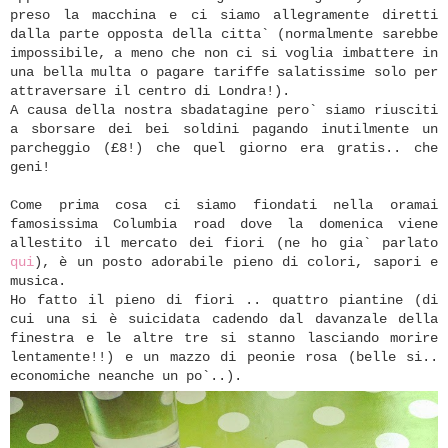
preso la macchina e ci siamo allegramente diretti
dalla parte opposta della citta` (normalmente sarebbe
impossibile, a meno che non ci si voglia imbattere in
una bella multa o pagare tariffe salatissime solo per
attraversare il centro di Londra!).
A causa della nostra sbadatagine pero` siamo riusciti
a sborsare dei bei soldini pagando inutilmente un
parcheggio (£8!) che quel giorno era gratis.. che
geni!
Come prima cosa ci siamo fiondati nella oramai
famosissima Columbia road dove la domenica viene
allestito il mercato dei fiori (ne ho gia` parlato
qui
), è un posto adorabile pieno di colori, sapori e
musica.
Ho fatto il pieno di fiori .. quattro piantine (di
cui una si è suicidata cadendo dal davanzale della
finestra e le altre tre si stanno lasciando morire
lentamente!!) e un mazzo di peonie rosa (belle si..
economiche neanche un po`..).