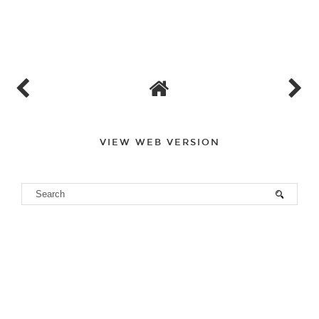
VIEW WEB VERSION
PERCHÉ "THE APPLE MARKET"?
Essendo una grande amante dei mercatini di ogni genere non potevo
non farmi affascinare dal nome di uno dei mercatini più suggestivi
che conosco.. per l'appunto "The Apple Market" di Covent Garden..
ci vado ogni volta che posso e mi mette sempre un sacco di allegria..
con i suoi artisti, i tavolini, le prelibatezze e tutte le sue cianfrusaglie!