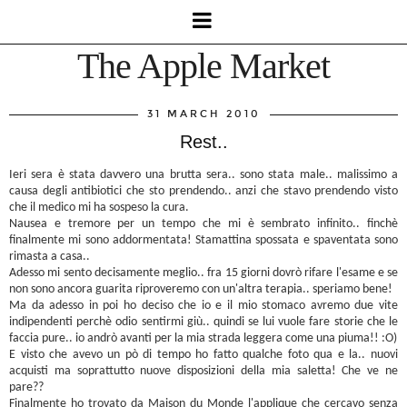
The Apple Market
31 MARCH 2010
Rest..
Ieri sera è stata davvero una brutta sera.. sono stata male.. malissimo a
causa degli antibiotici che sto prendendo.. anzi che stavo prendendo visto
che il medico mi ha sospeso la cura.
Nausea e tremore per un tempo che mi è sembrato infinito.. finchè
finalmente mi sono addormentata! Stamattina spossata e spaventata sono
rimasta a casa..
Adesso mi sento decisamente meglio.. fra 15 giorni dovrò rifare l'esame e se
non sono ancora guarita riproveremo con un'altra terapia.. speriamo bene!
Ma da adesso in poi ho deciso che io e il mio stomaco avremo due vite
indipendenti perchè odio sentirmi giù.. quindi se lui vuole fare storie che le
faccia pure.. io andrò avanti per la mia strada leggera come una piuma!! :O)
E visto che avevo un pò di tempo ho fatto qualche foto qua e la.. nuovi
acquisti ma soprattutto nuove disposizioni della mia saletta! Che ve ne
pare??
Finalmente ho trovato da Maison du Monde l'applique che cercavo senza