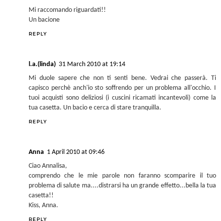
Mi raccomando riguardati!!
Un bacione
REPLY
l.a.(linda)
31 March 2010 at 19:14
Mi duole sapere che non ti senti bene. Vedrai che passerà. Ti
capisco perchè anch'io sto soffrendo per un problema all'occhio. I
tuoi acquisti sono deliziosi (i cuscini ricamati incantevoli) come la
tua casetta. Un bacio e cerca di stare tranquilla.
REPLY
Anna
1 April 2010 at 09:46
Ciao Annalisa,
comprendo che le mie parole non faranno scomparire il tuo
problema di salute ma....distrarsi ha un grande effetto...bella la tua
casetta!!
Kiss, Anna.
REPLY