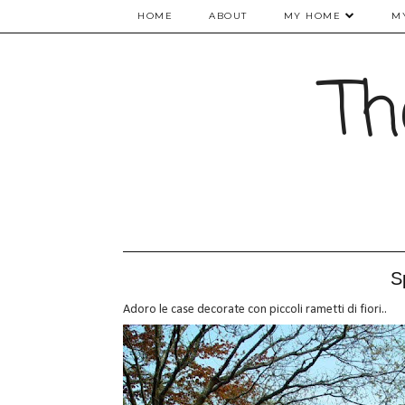
HOME
ABOUT
MY HOME
M
Th
S
Adoro le case decorate con piccoli rametti di fiori..