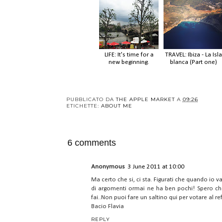
LIFE: It's time for a
TRAVEL: Ibiza - La Isla
new beginning.
blanca (Part one)
PUBBLICATO DA
THE APPLE MARKET
A
09:26
ETICHETTE:
ABOUT ME
6 comments
Anonymous
3 June 2011 at 10:00
Ma certo che si, ci sta. Figurati che quando io 
di argomenti ormai ne ha ben pochi! Spero che t
fai..Non puoi fare un saltino qui per votare al 
Bacio Flavia
REPLY