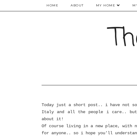
HOME
ABOUT
MY HOME
M
Th
Today just a short post.. i have not so
Italy and all the people i care.. bu
about it!
Of course living in a new place, with n
for anyone.. so i hope you'll understan