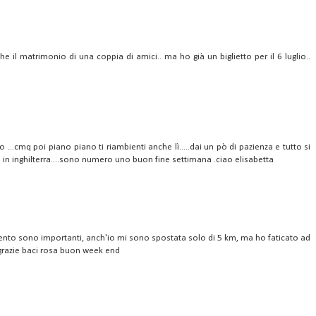
 il matrimonio di una coppia di amici.. ma ho già un biglietto per il 6 luglio..
o ...cmq poi piano piano ti riambienti anche lì.....dai un pò di pazienza e tutto si
dini in inghilterra....sono numero uno buon fine settimana .ciao elisabetta
imento sono importanti, anch'io mi sono spostata solo di 5 km, ma ho faticato ad
i grazie baci rosa buon week end