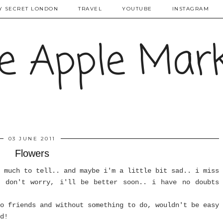
Y SECRET LONDON
TRAVEL
YOUTUBE
INSTAGRAM
e Apple Mar
03 JUNE 2011
Flowers
 much to tell.. and maybe i'm a little bit sad.. i miss
t don't worry, i'll be better soon.. i have no doubts
o friends and without something to do, wouldn't be easy
d!