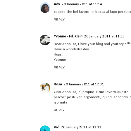
Ady
20 January 2011 at 11:14
caspita che bel lavoro! in bocca al lupo per tut
REPLY
Yvonne - Frl. Klein
20 January 2011 at 11:55
Dear Annalisa, I love your blog and your style!!!
Have a wonderful day,
Hugs,
Yvonne
REPLY
Rosa
20 January 2011 at 12:31
Ciao Annalisa, e' proprio il tuo lavoro questo, 
perche' posti vari argomenti, quindi secondo m
giornata
REPLY
Vivì
20 January 2011 at 12:32