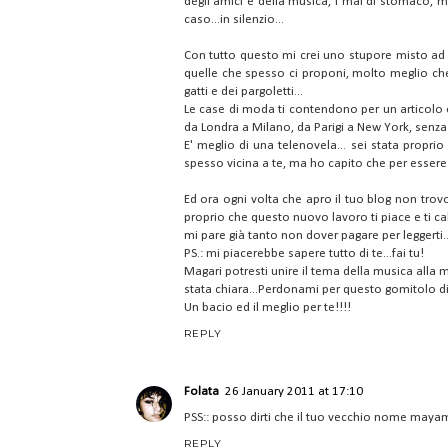
degli amici e della musica, i mal di stomaco, ma
caso...in silenzio...
Con tutto questo mi crei uno stupore misto ad un
quelle che spesso ci proponi, molto meglio che a
gatti e dei pargoletti...
Le case di moda ti contendono per un articolo e t
da Londra a Milano, da Parigi a New York, senza 
E' meglio di una telenovela... sei stata proprio
spesso vicina a te, ma ho capito che per essere "c
Ed ora ogni volta che apro il tuo blog non tro
proprio che questo nuovo lavoro ti piace e ti cal
mi pare già tanto non dover pagare per leggerti.
PS.: mi piacerebbe sapere tutto di te...fai tu!
Magari potresti unire il tema della musica alla
stata chiara...Perdonami per questo gomitolo di p
Un bacio ed il meglio per te!!!!
REPLY
Folata
26 January 2011 at 17:10
PSS:: posso dirti che il tuo vecchio nome may
REPLY