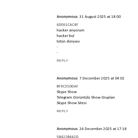
Anonymous
31 August 2025 at 18:00
6DE61CAC4F
hacker arıyorum
hacker bul
tütün dünyası
-
-
REPLY
Anonymous
7 December 2025 at 04:01
BF9C350DAF
Skype Show
Telegram Görüntülü Show Grupları
Skype Show Sitesi
REPLY
Anonymous
26 December 2025 at 17:18
58422B662D