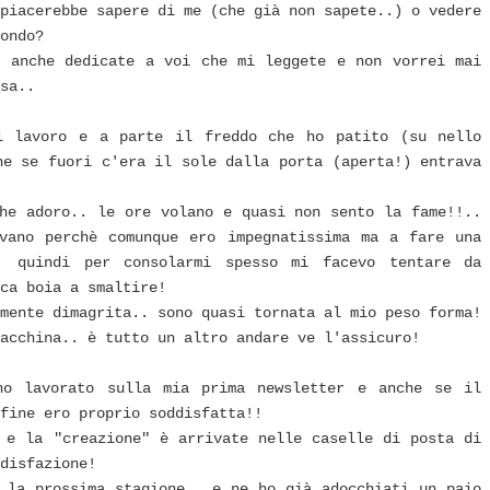
piacerebbe sapere di me (che già non sapete..) o vedere
ondo?
o anche dedicate a voi che mi leggete e non vorrei mai
sa..
i lavoro e a parte il freddo che ho patito (su nello
he se fuori c'era il sole dalla porta (aperta!) entrava
he adoro.. le ore volano e quasi non sento la fame!!..
vano perchè comunque ero impegnatissima ma a fare una
. quindi per consolarmi spesso mi facevo tentare da
ca boia a smaltire!
mente dimagrita.. sono quasi tornata al mio peso forma!
acchina.. è tutto un altro andare ve l'assicuro!
ho lavorato sulla mia prima newsletter e anche se il
fine ero proprio soddisfatta!!
 e la "creazione" è arrivate nelle caselle di posta di
disfazione!
 la prossima stagione.. e ne ho già adocchiati un paio