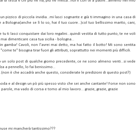
l di testa e chi più ne ha, più ne metta...noi lì con te a patire...almeno nel mio
 pizzico di piccola invidia...mi lasci sognante e già ti immagino in una casa di
 Bologna(anche se lì lo so, hai il tuo cuore...)col tuo bellissimo marito, cani,
u ti lasci conquistare dai loro regalini...quindi vestita di tutto punto, te ne voli
mai dimenticare casa tua sicilia - bologna...
 in gamba! Cavoli, non l'avrei mai detto, ma hai fatto il botto! Mi sono sentita
ome te" bisogna tirar fuori gli attributi, soprattutto nei momenti più difficili.
vo un solo post di qualche giorno precedente, ce ne sono almeno venti...si vede
za a pennello, lo fai benissimo...
..(non è che accadrà anche questo, considerate le predizioni di questo post?)
 moda e al design un pò più spesso visto che sei anche cantante! Forse non sono
arole, ma vado di corsa e torno al mio lavoro... grazie, grazie, grazie
amuse mi mancherà tantissimo???