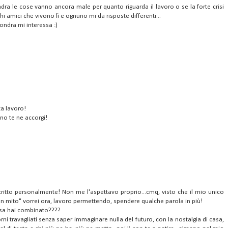
ndra le cose vanno ancora male per quanto riguarda il lavoro o se la forte crisi
hi amici che vivono lì e ognuno mi da risposte differenti...
ondra mi interessa :)
a lavoro!
no te ne accorgi!
scritto personalmente! Non me l'aspettavo proprio...cmq, visto che il mio unico
n mito" vorrei ora, lavoro permettendo, spendere qualche parola in più!
osa hai combinato????
iorni travagliati senza saper immaginare nulla del futuro, con la nostalgia di casa,