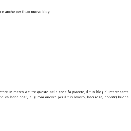
to e anche per il tuo nuovo blog
!
stare in mezzo a tutte queste belle cose fa piacere, il tuo blog e' interessante
e va bene cosi', auguroni ancora per il tuo lavoro, baci rosa, copriti:) buona