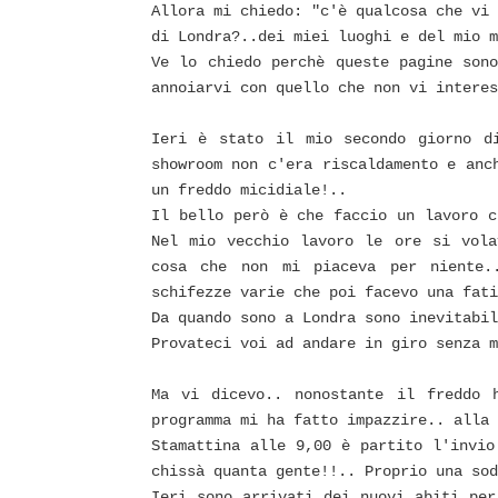
Allora mi chiedo: "c'è qualcosa che vi 
di Londra?..dei miei luoghi e del mio m
Ve lo chiedo perchè queste pagine son
annoiarvi con quello che non vi interes
Ieri è stato il mio secondo giorno d
showroom non c'era riscaldamento e anc
un freddo micidiale!..
Il bello però è che faccio un lavoro c
Nel mio vecchio lavoro le ore si vola
cosa che non mi piaceva per niente.
schifezze varie che poi facevo una fati
Da quando sono a Londra sono inevitabil
Provateci voi ad andare in giro senza m
Ma vi dicevo.. nonostante il freddo 
programma mi ha fatto impazzire.. alla 
Stamattina alle 9,00 è partito l'invio
chissà quanta gente!!.. Proprio una sod
Ieri sono arrivati dei nuovi abiti per