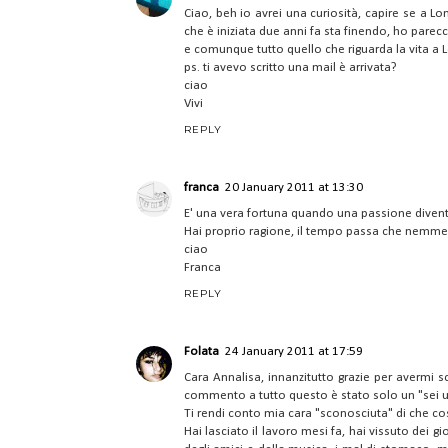
Ciao, beh io avrei una curiosità, capire se a Lo
che è iniziata due anni fa sta finendo, ho parecc
e comunque tutto quello che riguarda la vita a L
ps. ti avevo scritto una mail è arrivata?
ciao
Vivi
REPLY
franca
20 January 2011 at 13:30
E' una vera fortuna quando una passione divent
Hai proprio ragione, il tempo passa che nemme
ciao
Franca
REPLY
Folata
24 January 2011 at 17:59
Cara Annalisa, innanzitutto grazie per avermi 
commento a tutto questo è stato solo un "sei u
Ti rendi conto mia cara "sconosciuta" di che c
Hai lasciato il lavoro mesi fa, hai vissuto dei g