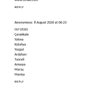
www.Gmail.com
REPLY
Anonymous
8 August 2026 at 06:23
FAF180BE
Çanakkale
Yalova
Kütahya
Yozgat
Ardahan
Tunceli
Amasya
Maraş
Manisa
REPLY