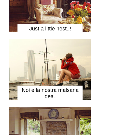
Just a little nest..!
Noi e la nostra malsana
idea..