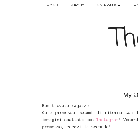
HOME
ABOUT
MY HOME
M
Th
My 20
Ben trovate ragazze!
Come promesso eccomi di ritorno con 
immagini scattate con
Instagram
! Vener
promesso, eccovi la seconda!