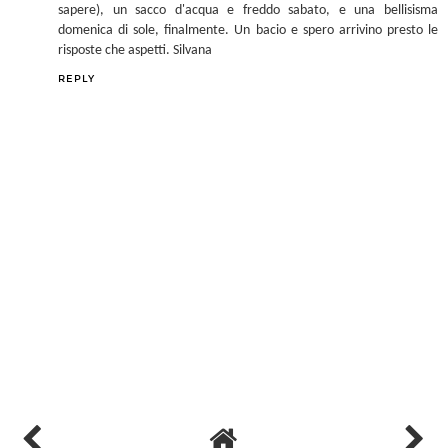
Vava, A country dreaming mum
27 May 2013 at 13:59
Meraviglia questa casa!!! Bè, gli inglesi dicono "There's nothing like
the charm of a french country home", ma io penso esattamente
così dei cottage di campagna inglesi ;-) Week end tranquillo, un paio
di acqusiti che serviranno a fare ulteriori lavoretti a casa (ti farò
sapere), un sacco d'acqua e freddo sabato, e una bellisisma
domenica di sole, finalmente. Un bacio e spero arrivino presto le
risposte che aspetti. Silvana
REPLY