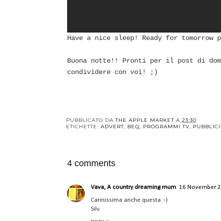
Have a nice sleep! Ready for tomorrow p
Buona notte!! Pronti per il post di dom
condividere con voi! ;)
PUBBLICATO DA
THE APPLE MARKET
A
23:30
ETICHETTE:
ADVERT
,
BEQ
,
PROGRAMMI TV
,
PUBBLICI
4 comments
Vava, A country dreaming mum
16 November 2
Carinissima anche questa :-)
Silv.