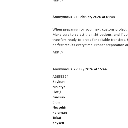
REPLY
Anonymous
21 February 2026 at 03:08
When preparing for your next custom project, i
Make sure to select the right options, and if 
transfers ready to press for reliable transfers.
perfect results every time. Proper preparation an
REPLY
Anonymous
27 July 2026 at 15:44
ADE5E694
Bayburt
Malatya
Elazığ
Giresun
Bitlis
Nevşehir
Karaman
Tokat
Kayseri