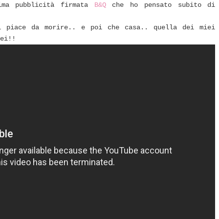
sima pubblicità firmata
B&Q
che ho pensato subito di
i piace da morire.. e poi che casa.. quella dei miei
ei!!