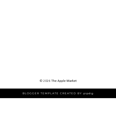
©
2026
The Apple Market
BLOGGER TEMPLATE CREATED BY
pipdig