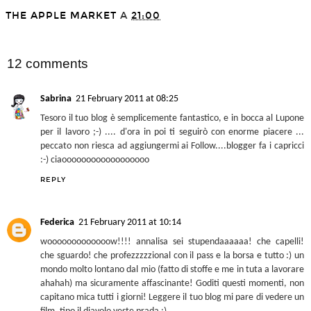
You may also enjoy:
TRAVEL: My Secret
STYLE: Fashion month -
London - Somerset House
Part Three
THE APPLE MARKET
A
21:00
SHARE
12 comments
Sabrina
21 February 2011 at 08:25
Tesoro il tuo blog è semplicemente fantastico, e in bocca al Lupone
per il lavoro ;-) .... d'ora in poi ti seguirò con enorme piacere ...
peccato non riesca ad aggiungermi ai Follow....blogger fa i capricci
:-) ciaoooooooooooooooooo
REPLY
Federica
21 February 2011 at 10:14