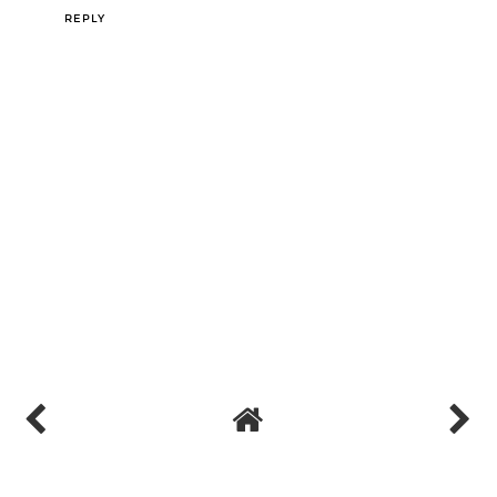
E8FB5ED4CC
kiralık hacker
hacker arıyorum
kiralık hacker
hacker arıyorum
belek
REPLY