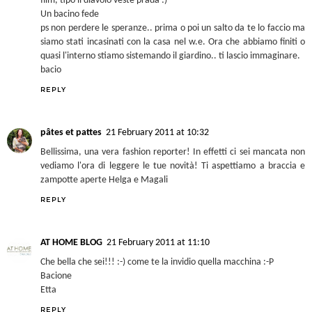
wooooooooooooow!!!! annalisa sei stupendaaaaaa! che capelli!
che sguardo! che profezzzzzional con il pass e la borsa e tutto :) un
mondo molto lontano dal mio (fatto di stoffe e me in tuta a lavorare
ahahah) ma sicuramente affascinante! Goditi questi momenti, non
capitano mica tutti i giorni! Leggere il tuo blog mi pare di vedere un
film, tipo il diavolo veste prada :)
Un bacino fede
ps non perdere le speranze.. prima o poi un salto da te lo faccio ma
siamo stati incasinati con la casa nel w.e. Ora che abbiamo finiti o
quasi l'interno stiamo sistemando il giardino.. ti lascio immaginare.
bacio
REPLY
pâtes et pattes
21 February 2011 at 10:32
Bellissima, una vera fashion reporter! In effetti ci sei mancata non
vediamo l'ora di leggere le tue novità! Ti aspettiamo a braccia e
zampotte aperte Helga e Magali
REPLY