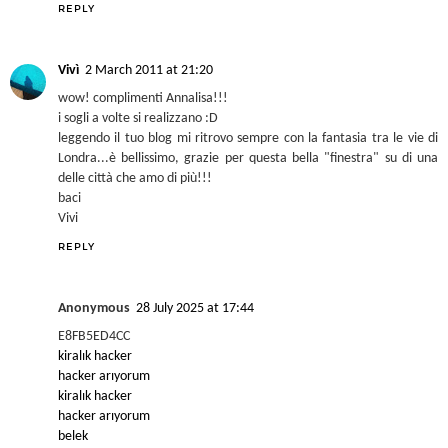
lila pink
22 February 2011 at 16:18
I loved your blog, it's very very cool!
always come back, parabens
kisses
REPLY
Vivì
2 March 2011 at 21:20
wow! complimenti Annalisa!!!
i sogli a volte si realizzano :D
leggendo il tuo blog mi ritrovo sempre con la fantasia tra le vie di
Londra...è bellissimo, grazie per questa bella "finestra" su di una
delle città che amo di più!!!
baci
Vivi
REPLY
Anonymous
28 July 2025 at 17:44