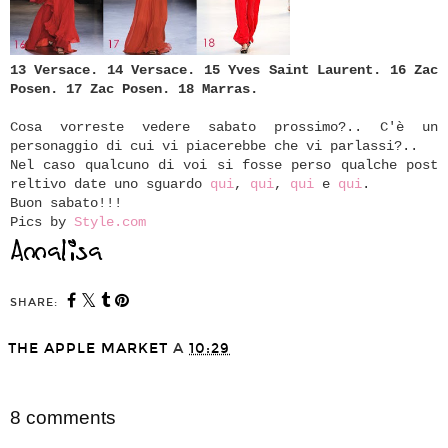
13 Versace.
14 Versace.
15 Yves Saint Laurent.
16 Zac
Posen.
17 Zac Posen.
18 Marras.
Cosa vorreste vedere sabato prossimo?.. C'è un
personaggio di cui vi piacerebbe che vi parlassi?..
Nel caso qualcuno di voi si fosse perso qualche post
reltivo date uno sguardo
qui
,
qui
,
qui
e
qui
.
Buon sabato!!!
Pics by
Style.com
SHARE:
THE APPLE MARKET
A
10:29
SHARE
8 comments