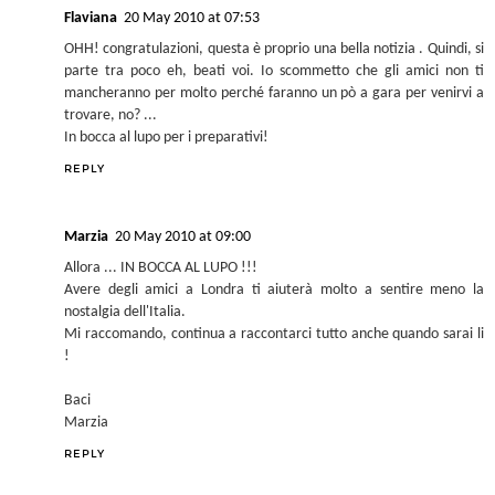
Flaviana
20 May 2010 at 07:53
OHH! congratulazioni, questa è proprio una bella notizia . Quindi, si
parte tra poco eh, beati voi. Io scommetto che gli amici non ti
mancheranno per molto perché faranno un pò a gara per venirvi a
trovare, no? ...
In bocca al lupo per i preparativi!
REPLY
Marzia
20 May 2010 at 09:00
Allora ... IN BOCCA AL LUPO !!!
Avere degli amici a Londra ti aiuterà molto a sentire meno la
nostalgia dell'Italia.
Mi raccomando, continua a raccontarci tutto anche quando sarai li
!
Baci
Marzia
REPLY