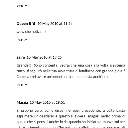
REPLY
Queen B ♛
10 May 2010 at 19:18
wow che notizia ;)
REPLY
Zaira
10 May 2010 at 19:25
Grande!!! Sono contenta, vedrai che una cosa alla volta si sistema
tutto. ti seguirò nella tua avventura di londinese con grande gioia!!
Come vorrei avere un'opportunità come questa anch'io ;)
REPLY
Marzia
10 May 2010 at 19:51
E' proprio vero, come dicevi nel post precedente, a volte basta
esprimere un desiderio e questo si avvera, magari molto prima di
quello che si pensi ! Anche io da quando ho iniziato a muovermi per
il trasferimento a quando l'ho poi avuto effettivamente sono passati