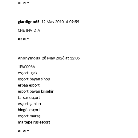
REPLY
giardigno65
12 May 2010 at 09:59
CHE INVIDIA
REPLY
Anonymous
28 May 2026 at 12:05
1FAC0066
esçort uşak
esçort bayan sinop
erbaa esçort
esçort bayan kırşehir
tarsus esçort
esçort çankırı
bingöl esçort
esçort maraş
maltepe rus esçort
REPLY