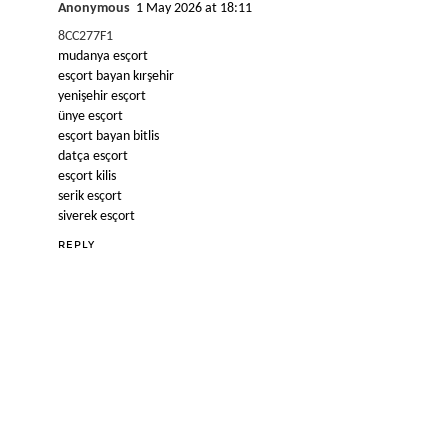
Anonymous
1 May 2026 at 18:11
8CC277F1
mudanya esçort
esçort bayan kırşehir
yenişehir esçort
ünye esçort
esçort bayan bitlis
datça esçort
esçort kilis
serik esçort
siverek esçort
REPLY