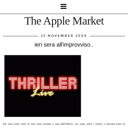
The Apple Market
25 NOVEMBER 2009
ieri sera all'improvviso..
Ieri sera come tutte le sere sono tornata a casa dall'ufficio, mi sono tolta i vestiti e lanciata sotto la