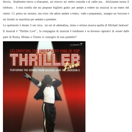
doccia.. finalmente riesco a rilassarmi, mi strucco mi metto comoda e al caldo ma... driiiiinnnn suona il
telefono... è mia sorella che mi propone biglietti gratis per andare a vedere un musical in un teatro del
centro. Ci penso un minuto, ma visto che adoro andare a teatro, vado a prepararmi, mangio un boccone e
mi fiondo in macchina per andarla a prendere.
Lo spettacolo è durato 3 ore circa.. tre ore di adrenalina, ritmo e ottima musica quella di Michael Jackson!
Il musical è "Thriller Live" , la compagnia di musical è londinese e se dovesse capitarvi di essere dalle
parti di Roma, Milano o Trieste vi consiglio di non perderlo!!