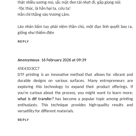
thật nhiều sương mù, sắc mặt đen tái nhợt đi, gấp giọng nói:
-Tộc thúc, là hắn hại ta, cứu ta!
Hắn chỉ thẳng vào Vương Lâm.
Lão nhân bấm tay phải niệm thần chú, một đạo linh quyết bay ra,
giống như thiểm điện
REPLY
Anonymous
16 February 2026 at 09:39
45E41D3CC7
DTF printing is an innovative method that allows for vibrant and
durable designs on various surfaces. Many entrepreneurs are
exploring this technology to expand their product offerings. If
you're curious about the process, you might want to learn more;
what is dtf transfer?
has become a popular topic among printing
enthusiasts. This technique provides high-quality results and
versatility for different materials.
REPLY