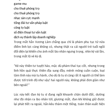
game mu
cho thuê phòng trọ
cho thuê phòng trọ
nhạc sàn cực mạnh
tổng đài tư vấn pháp luật
công ty luật
số điện thoại tư vấn luật
dịch vụ thành lập doanh nghiệp
Trong mắt hắn Vương Lâm chẳng qua chỉ là phàm phu tục tử nửa
điểm linh lực cũng không có, nhưng thật ra cái người trẻ tuổi ngồi
đối diện lại khiến cho ánh mắt lão nhân ngưng trọng, nhìn kỹ vài lần,
trong mắt lộ vẻ kỳ dị.
“Kẻ này thiên tư tuyệt hảo, mặc dù phàm thai tục cốt, nhưng trong
linh hồn quả thực thiên địa sung đầy, mênh mông cuồn cuộn, loại
tâm tính này mà tu hành, cho dù là tu sĩ cũng rất ít người có thể làm
được tới trình độ như vậy! hai người này, không phải đơn giản như
bên ngoài!”
Lúc này kết đan kỳ tu sĩ đang ngồi khoanh chân dưới đất, dường
như đã nhận ra lão nhân tới, giương mắt, đan khí không giữ được
lại phát tiết ra ngoài, hắn kêu thảm một tiếng, toàn thân xuất hiện