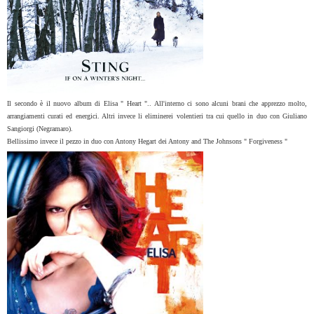
Il secondo è il nuovo album di Elisa " Heart ".. All'interno ci sono alcuni brani che apprezzo molto,
arrangiamenti curati ed energici. Altri invece li eliminerei volentieri tra cui quello in duo con Giuliano
Sangiorgi (Negramaro).
Bellissimo invece il pezzo in duo con Antony Hegart dei
Antony
and The Johnsons " Forgiveness "