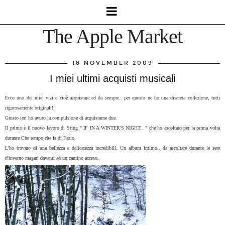
The Apple Market
18 NOVEMBER 2009
I miei ultimi acquisti musicali
Ecco uno dei miei vizi e cioè acquistare cd da sempre.. per questo ne ho una discreta collezione, tutti
rigorosamente originali!!
Giusto ieri ho avuto la compulsione di acquistarne due.
Il primo è il nuovo lavoro di Sting " IF IN A WINTER'S NIGHT.. " che ho ascoltato per la prima volta
durante Che tempo che fa di Fazio.
L'ho trovato di una bellezza e delicatezza incredibili. Un album intimo.. da ascoltare durante le sere
d'inverno magari davanti ad un camino acceso.