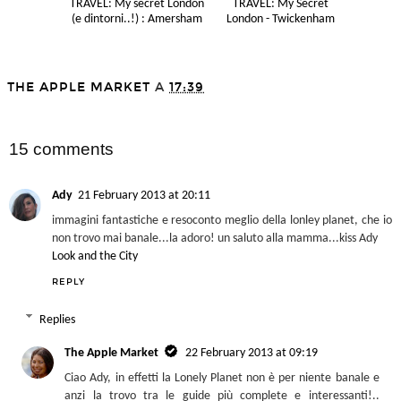
TRAVEL: My secret London
TRAVEL: My Secret
(e dintorni..!) : Amersham
London - Twickenham
THE APPLE MARKET
A
17:39
SHARE
15 comments
Ady
21 February 2013 at 20:11
immagini fantastiche e resoconto meglio della lonley planet, che io
non trovo mai banale...la adoro! un saluto alla mamma...kiss Ady
Look and the City
REPLY
Replies
The Apple Market
22 February 2013 at 09:19
Ciao Ady, in effetti la Lonely Planet non è per niente banale e
anzi la trovo tra le guide più complete e interessanti!..