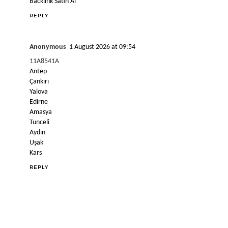
Backlink Satın Al
REPLY
Anonymous
1 August 2026 at 09:54
11A8541A
Antep
Çankırı
Yalova
Edirne
Amasya
Tunceli
Aydın
Uşak
Kars
REPLY