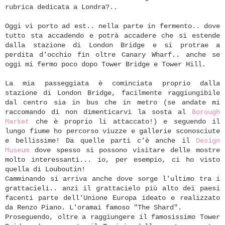
rubrica dedicata a Londra?..
Oggi vi porto ad est.. nella parte in fermento.. dove
tutto sta accadendo e potrà accadere che si estende
dalla stazione di London Bridge e si protrae a
perdita d'occhio fin oltre Canary Wharf.. anche se
oggi mi fermo poco dopo Tower Bridge e Tower Hill.
La mia passeggiata è cominciata proprio dalla
stazione di London Bridge, facilmente raggiungibile
dal centro sia in bus che in metro (se andate mi
raccomando di non dimenticarvi la sosta al
Borough
Market
che è proprio li attaccato!) e seguendo il
lungo fiume ho percorso viuzze e gallerie sconosciute
e bellissime! Da quelle parti c'è anche il
Design
Museum
dove spesso si possono visitare delle mostre
molto interessanti... io, per esempio, ci ho visto
quella di Louboutin!
Camminando si arriva anche dove sorge l'ultimo tra i
grattacieli.. anzi il grattacielo più alto dei paesi
facenti parte dell'Unione Europa ideato e realizzato
da Renzo Piano. L'oramai famoso "The Shard".
Proseguendo, oltre a raggiungere il famosissimo Tower