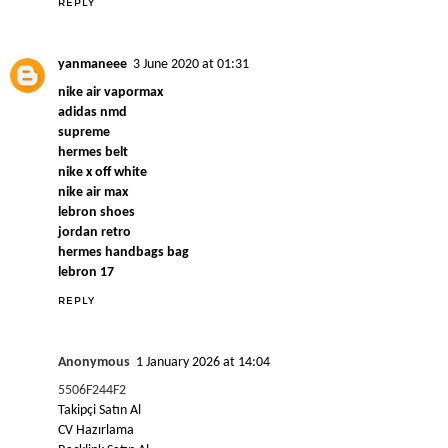
REPLY
yanmaneee
3 June 2020 at 01:31
nike air vapormax
adidas nmd
supreme
hermes belt
nike x off white
nike air max
lebron shoes
jordan retro
hermes handbags bag
lebron 17
REPLY
Anonymous
1 January 2026 at 14:04
5506F244F2
Takipçi Satın Al
CV Hazırlama