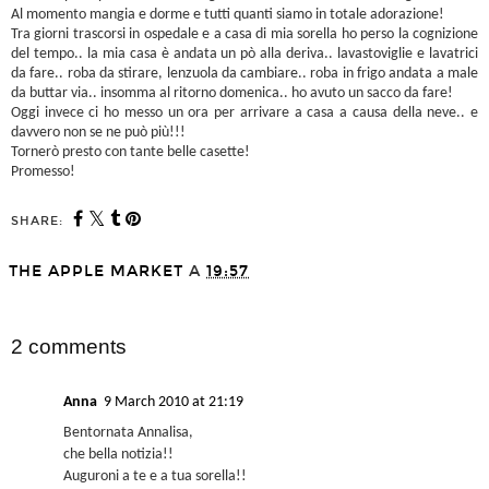
Al momento mangia e dorme e tutti quanti siamo in totale adorazione!
Tra giorni trascorsi in ospedale e a casa di mia sorella ho perso la cognizione
del tempo.. la mia casa è andata un pò alla deriva.. lavastoviglie e lavatrici
da fare.. roba da stirare, lenzuola da cambiare.. roba in frigo andata a male
da buttar via.. insomma al ritorno domenica.. ho avuto un sacco da fare!
Oggi invece ci ho messo un ora per arrivare a casa a causa della neve.. e
davvero non se ne può più!!!
Tornerò presto con tante belle casette!
Promesso!
SHARE:
THE APPLE MARKET
A
19:57
SHARE
2 comments
Anna
9 March 2010 at 21:19
Bentornata Annalisa,
che bella notizia!!
Auguroni a te e a tua sorella!!